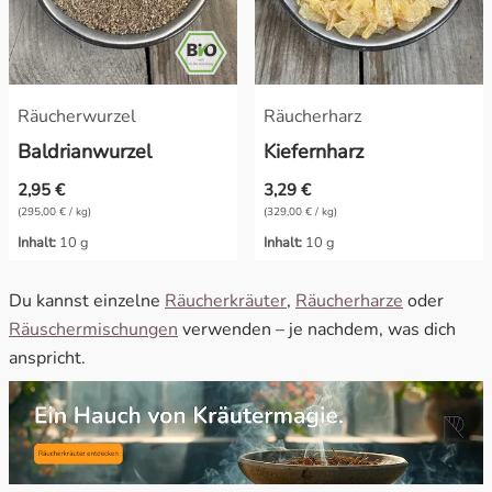
Räucherwurzel
Räucherharz
Baldrianwurzel
Kiefernharz
2,95 €
3,29 €
(295,00 € / kg)
(329,00 € / kg)
Inhalt:
10 g
Inhalt:
10 g
Du kannst einzelne
Räucherkräuter
,
Räucherharze
oder
Räuschermischungen
verwenden – je nachdem, was dich
anspricht.