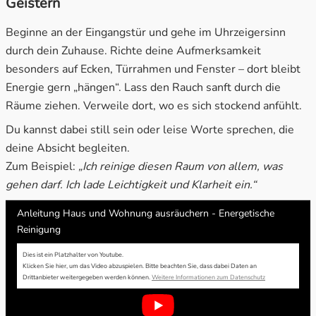
Geistern
Beginne an der Eingangstür und gehe im Uhrzeigersinn
durch dein Zuhause. Richte deine Aufmerksamkeit
besonders auf Ecken, Türrahmen und Fenster – dort bleibt
Energie gern „hängen“. Lass den Rauch sanft durch die
Räume ziehen. Verweile dort, wo es sich stockend anfühlt.
Du kannst dabei still sein oder leise Worte sprechen, die
deine Absicht begleiten.
Zum Beispiel:
„Ich reinige diesen Raum von allem, was
gehen darf. Ich lade Leichtigkeit und Klarheit ein.“
Anleitung Haus und Wohnung ausräuchern - Energetische
Reinigung
Dies ist ein Platzhalter von Youtube.
Klicken Sie hier, um das Video abzuspielen.
Bitte beachten Sie, dass dabei Daten an
Drittanbieter weitergegeben werden können.
Weitere Informationen zum Datenschutz