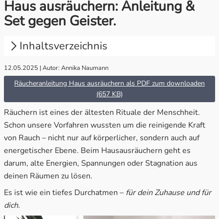
Haus ausräuchern: Anleitung &
Set gegen Geister.
Konzentration & Erfolg
Räucherzubehör
Lebenskraft & Lebensfreude
Duftöle
Inhaltsverzeichnis
Leichtigkeit & Ausgeglichenheit
Adventskalender
12.05.2025 | Autor: Annika Naumann
1.
Der richtige Zeitpunkt
Räucheranleitung Haus ausräuchern als PDF zum downloaden
2.
So bereitest Du Dich vor
Lichtkraft & Geisterabwehr
Rauhnächte
(657 KB)
3.
Dein Weg durch das Haus und die Rolle von
Räuchern ist eines der ältesten Rituale der Menschheit.
Liebe & Leidenschaft
Sale %
Geistern
Schon unsere Vorfahren wussten um die reinigende Kraft
von Rauch – nicht nur auf körperlicher, sondern auch auf
Meditation & Weissagung
Wertgutscheine
4.
Diese Kräuter begleiten dich beim
energetischer Ebene. Beim Hausausräuchern geht es
Hausausräuchern
darum, alte Energien, Spannungen oder Stagnation aus
Mut & Zuversicht
deinen Räumen zu lösen.
5.
Nach dem Räuchern: Raum für das Neue
Ruhe & Frieden
Es ist wie ein tiefes Durchatmen –
für dein Zuhause und für
6.
Zum Abschluss
dich.
Schutz & Geborgenheit