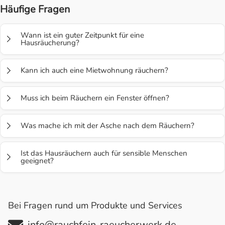
Häufige Fragen
Wann ist ein guter Zeitpunkt für eine
Hausräucherung?
Besonders sinnvoll ist es nach einem Umzug, einem Streit,
Kann ich auch eine Mietwohnung räuchern?
Krankheit, Todesfall oder einfach dann, wenn die
Atmosphäre schwer wirkt.
Ja, das Ausräuchern ist unabhängig vom
Muss ich beim Räuchern ein Fenster öffnen?
Eigentumsverhältnis. Es zählt allein die energetische
Verbindung zum Raum.
Ja – nach dem Räuchern ist das Lüften wichtig, damit alte
Was mache ich mit der Asche nach dem Räuchern?
Energien entweichen und frische Energie einziehen kann.
Die Asche kannst Du bewusst entsorgen oder der Erde
Ist das Hausräuchern auch für sensible Menschen
zurückgeben – z. B. im Garten oder in einem Blumentopf.
geeignet?
Ja, aber verwende milde Kräuter und gehe achtsam vor –
bei Kindern, Tieren oder empfindlichen Personen empfiehlt
Bei Fragen rund um Produkte und Services
sich sanftes Räuchern mit Stövchen.