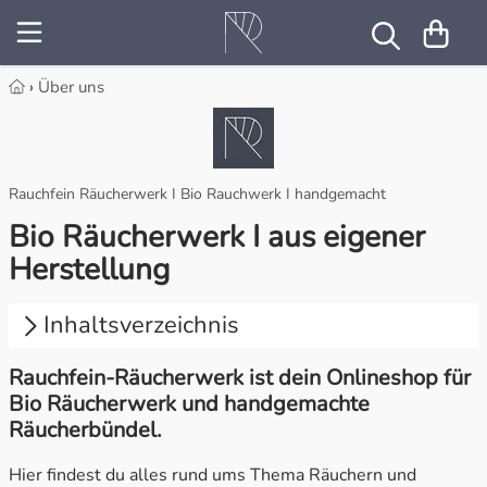
NEU
Imbolc
Haus & Wohnung ausräuchern
Räucherharze
5 Rauhnächte Rituale
›
Über uns
Jahreskreisfeste
Ostara
Ahnen ehren
Räucherhölzer
Beltane
Rauchfein Räucherwerk I Bio Rauchwerk I handgemacht
Beltane
Anlässe & Rituale
Anregend & Aktivierend
Räucherkräuter
Die 12 Rauhnächte
Bio Räucherwerk I aus eigener
Litha
Energie & Tatkraft
Räucherstoffe
Räucherwurzeln
Energieräucherung
Herstellung
Lughnasadh
Entspannung & Selbstvertrauen
Räucherbündel
Haus ausräuchern
Inhaltsverzeichnis
Mabon
Guter Schlaf & Ängste vertreiben
Räuchermischungen
Imbolc
Rauchfein-Räucherwerk ist dein Onlineshop für
1.
Rauchfein-Räucherwerk ist dein Onlineshop
Bio Räucherwerk und handgemachte
für Bio Räucherwerk und handgemachte
Samhain
Heilung & Segnung
Räuchersets
Julfest
Räucherbündel.
Räucherbündel.
Yule
Innere Kraft & Stärkung
Räucherstäbchen
Keltische Jahreskreisfeste
Hier findest du alles rund ums Thema Räuchern und