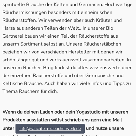
spirituelle Bräuche der Kelten und Germanen. Hochwertige
Konzentration & Erfolg
Räucherzubehör
Litha
Räuchermischungen besonders mit einheimischen
Räucherstoffen. Wir verwenden aber auch Kräuter und
Lebenskraft & Lebensfreude
Duftöle
Lughnasadh
Harze aus anderen Teilen der Welt.. In unserer Bio
Gärtnerei bauen wir einen Teil der Räucherstoffe aus
Leichtigkeit & Ausgeglichenheit
Adventskalender
Mabon
unserm Sortiment selbst an. Unsere Räucherstäbchen
beziehen wir von verschieden Hersteller mit denen wir
Lichtkraft & Geisterabwehr
Rauhnächte
Ostara
schön länger gut und vertrauensvoll zusammenarbeiten. In
unserem Räucher-Blog findest du alles wissenswerte über
Liebe & Leidenschaft
Sale %
die einzelnen Räucherstoffe und über Germanische und
Keltische Bräuche. Auch haben wir viele Infos und Tipps zu
Meditation & Weissagung
Wertgutscheine
Thema Räuchern für dich.
Mut & Zuversicht
Wenn du deinen Laden oder dein Yogastudio mit unseren
Ruhe & Frieden
Produkten ausstatten willst schrieb uns gern eine Mail
unter
und nutze unsere
info@rauchfein-raeucherwerk.de
Schutz & Geborgenheit