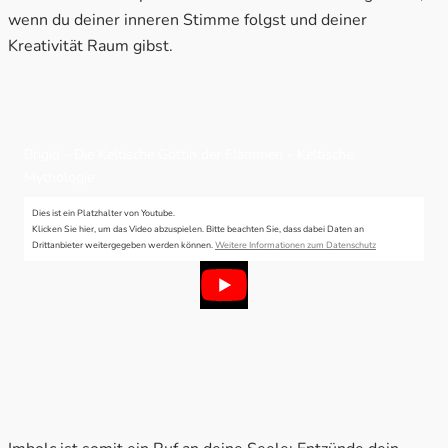
wenn du deiner inneren Stimme folgst und deiner
Kreativität Raum gibst.
Brigid - Die Keltische Göttin der Flammen - Keltische
Mythologie
Dies ist ein Platzhalter von Youtube.
Klicken Sie hier, um das Video abzuspielen.
Bitte beachten Sie, dass dabei Daten an
Drittanbieter weitergegeben werden können.
Weitere Informationen zum Datenschutz