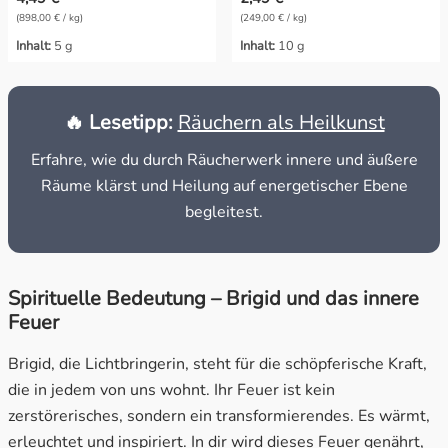
(898,00 € / kg)
(249,00 € / kg)
Inhalt:
5 g
Inhalt:
10 g
🔥 Lesetipp:
Räuchern als Heilkunst
Erfahre, wie du durch Räucherwerk innere und äußere
Räume klärst und Heilung auf energetischer Ebene
begleitest.
Spirituelle Bedeutung – Brigid und das innere
Feuer
Brigid, die Lichtbringerin, steht für die schöpferische Kraft,
die in jedem von uns wohnt. Ihr Feuer ist kein
zerstörerisches, sondern ein transformierendes. Es wärmt,
erleuchtet und inspiriert. In dir wird dieses Feuer genährt,