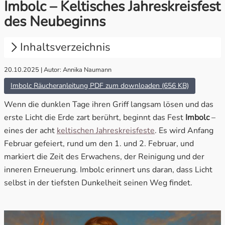
Imbolc – Keltisches Jahreskreisfest
des Neubeginns
Konzentration & Erfolg
Räucherzubehör
Lebenskraft & Lebensfreude
Duftöle
Inhaltsverzeichnis
Leichtigkeit & Ausgeglichenheit
Adventskalender
20.10.2025 | Autor: Annika Naumann
1.
Bedeutung & Ursprung von Imbolc – das
Licht erwacht
Imbolc Räucheranleitung PDF zum downloaden (656 KB)
Lichtkraft & Geisterabwehr
Rauhnächte
Wenn die dunklen Tage ihren Griff langsam lösen und das
2.
Imbolc im keltischen Jahreskreis
erste Licht die Erde zart berührt, beginnt das Fest
Imbolc
–
Liebe & Leidenschaft
Sale %
3.
Rituale & Bräuche zu Imbolc
eines der acht
keltischen Jahreskreisfeste
. Es wird Anfang
Februar gefeiert, rund um den 1. und 2. Februar, und
Meditation & Weissagung
Wertgutscheine
4.
Spirituelle Bedeutung – Brigid und das innere
markiert die Zeit des Erwachens, der Reinigung und der
Feuer
inneren Erneuerung. Imbolc erinnert uns daran, dass Licht
Mut & Zuversicht
5.
Imbolc heute feiern – Inspirationen für dein
selbst in der tiefsten Dunkelheit seinen Weg findet.
Ritual
Ruhe & Frieden
6.
Fazit – Das Licht in dir entzünden
Schutz & Geborgenheit