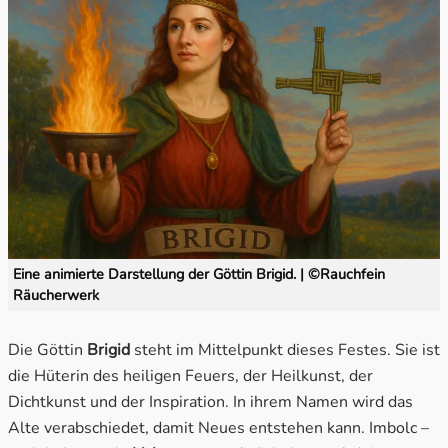
Wahrnehmung & Visionen
Wärme & Harmonie
Eine animierte Darstellung der Göttin Brigid. | ©Rauchfein
Räucherwerk
Die Göttin
Brigid
steht im Mittelpunkt dieses Festes. Sie ist
die Hüterin des heiligen Feuers, der Heilkunst, der
Dichtkunst und der Inspiration. In ihrem Namen wird das
Alte verabschiedet, damit Neues entstehen kann. Imbolc –