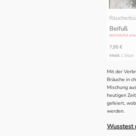
Räucherbü
Beifuß
demnächst wie
7,95 €
Inhalt:
1 Stück
Mit der Verb
Bräuche in ch
Mischung aus 
heutigen Zei
gefeiert, wo
werden.
Wusstest d