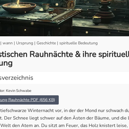
 wann | Ursprung | Geschichte | spirituelle Bedeutung
tischen Rauhnächte & ihre spirituel
ung
sverzeichnis
tor: Kevin Schwabe
sind die Rauhnächte?
tung Rauhnächte PDF (656 KB)
rung & Geschichte
e tiefschwarze Winternacht vor, in der der Mond nur schwach d
tuelle Bedeutung
. Der Schnee liegt schwer auf den Ästen der Bäume, und die Luf
e Welt den Atem an. Du sitzt am Feuer, das Holz knistert leise,
ächte in verschiedenen Kulturen