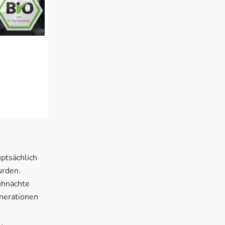
uptsächlich
urden.
auhnächte
enerationen