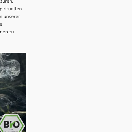
lturen,
irituellen
n unserer
le
mmen zu