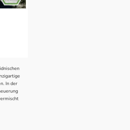
idnischen
nzigartige
n. In der
rneuerung
vermischt