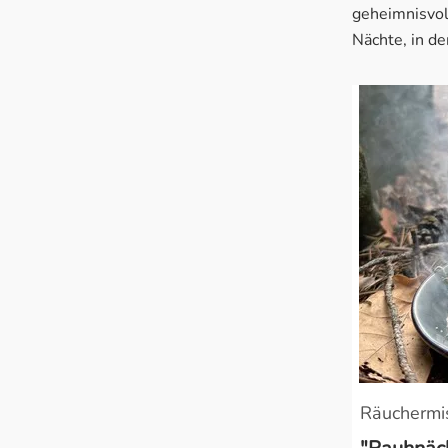
geheimnisvoll
Nächte, in d
4.1
Kelt
Wahrnehmung & Visionen
4.2
Ger
Wärme & Harmonie
4.3
Chri
4.4
Slaw
Räuchermi