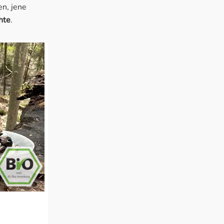
en, jene
hte
.