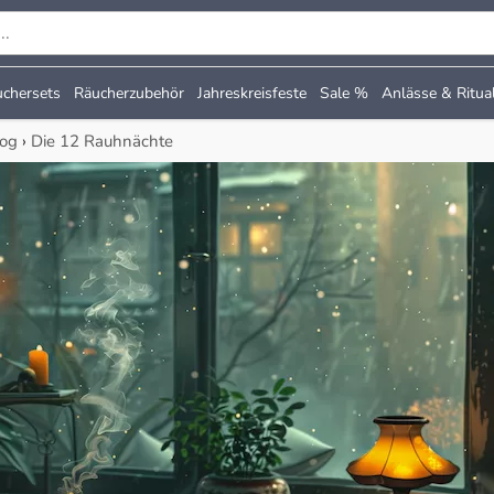
chersets
Räucherzubehör
Jahreskreisfeste
Sale %
Anlässe & Ritua
log
›
Die 12 Rauhnächte