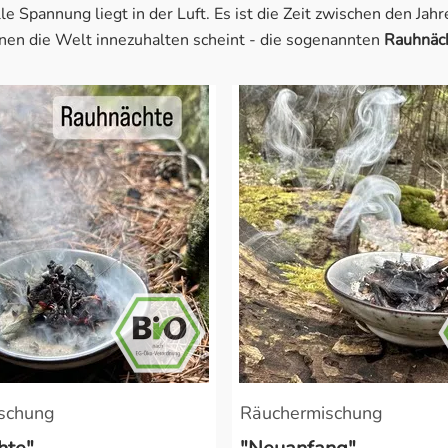
e Spannung liegt in der Luft. Es ist die Zeit zwischen den Jahr
enen die Welt innezuhalten scheint - die sogenannten
Rauhnäc
en
manen
stentum
en
schung
Räuchermischung