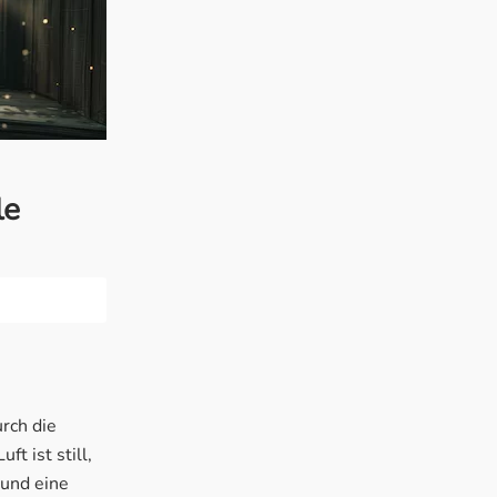
le
urch die
t ist still,
 und eine