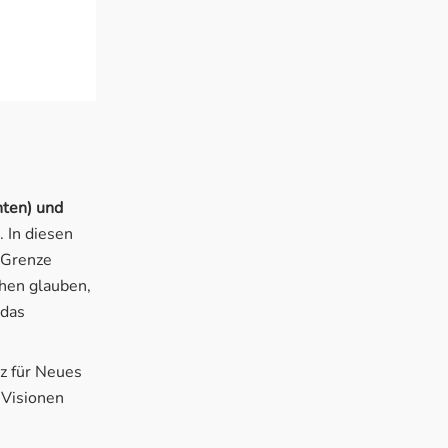
ten) und
. In diesen
e Grenze
chen glauben,
 das
tz für Neues
 Visionen