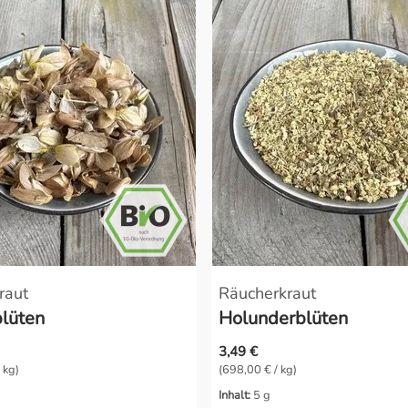
raut
Räucherkraut
lüten
Holunderblüten
3,49 €
 kg)
(698,00 € / kg)
Inhalt:
5 g