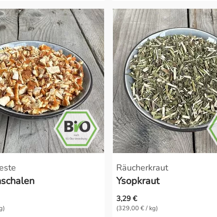
este
Räucherkraut
schalen
Ysopkraut
3,29 €
g)
(329,00 € / kg)