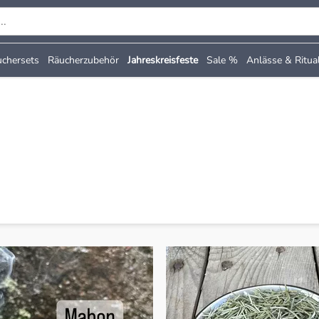
chersets
Räucherzubehör
Jahreskreisfeste
Sale %
Anlässe & Ritua