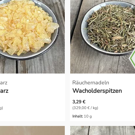
arz
Räuchernadeln
arz
Wacholderspitzen
3,29 €
g)
(329,00 € / kg)
Inhalt:
10 g