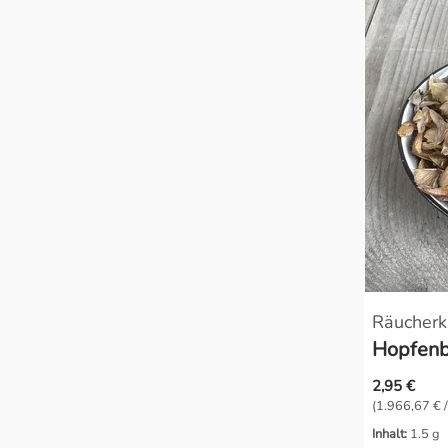
Räucherk
Hopfenb
2,95 €
(1.966,67 € /
Inhalt:
1.5 g