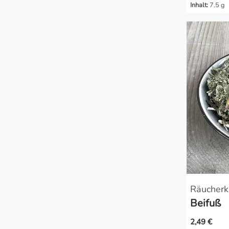
Inhalt:
7.5 g
Räucherk
Beifuß
2,49 €