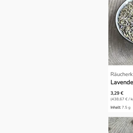
Wahrnehmung & Visionen
Wärme & Harmonie
Räucherk
Lavende
3,29 €
(438,67 € / k
Inhalt:
7.5 g