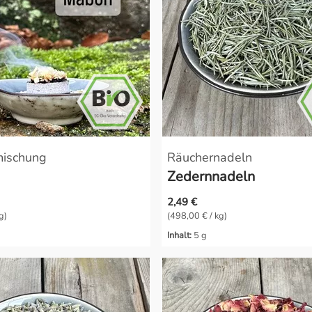
mischung
Räuchernadeln
Zedernnadeln
2,49 €
g)
(498,00 € / kg)
Inhalt:
5 g