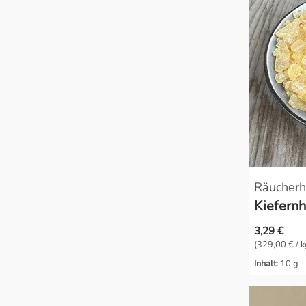
Räucherh
Kiefernh
3,29 €
(329,00 € / k
Inhalt:
10 g