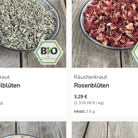
raut
Räucherkraut
lblüten
Rosenblüten
3,29 €
g)
(1.316,00 € / kg)
Inhalt:
2.5 g