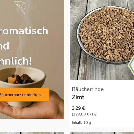
Räucherrinde
Zimt
3,29 €
(329,00 € / kg)
Inhalt:
10 g