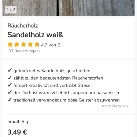
1
/
2
Konzentration & Erfolg
Litha
Räucherholz
Lebenskraft & Lebensfreude
Lughnasadh
Sandelholz weiß
Leichtigkeit & Ausgeglichenheit
Mabon
4.7 von 5
(37 Bewertungen)
Lichtkraft & Geisterabwehr
Ostara
getrocknetes Sandelholz, geschnitten
Liebe & Leidenschaft
zählt zu den bedeutendsten Räucherstoffen
fördert Kreativität und vertreibt Stress
Meditation & Weissagung
der Durft ist warm & lieblich, angenehm balsamisch
traditionell verwendet um böse Geister abzuwehren
Mut & Zuversicht
mehr Details
Ruhe & Frieden
Inhalt:
5 g
3,49 €
Schutz & Geborgenheit