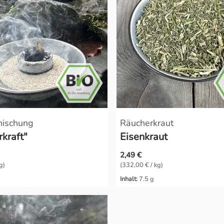
mischung
Räucherkraut
kraft"
Eisenkraut
2,49 €
g)
(332,00 € / kg)
Inhalt:
7.5 g