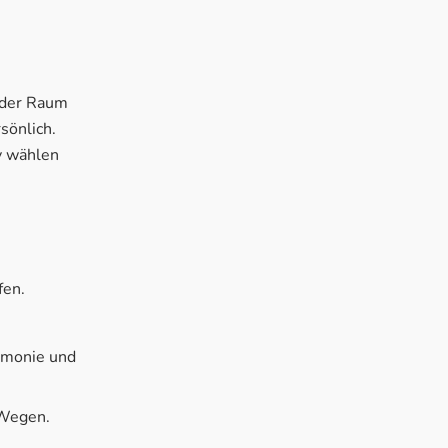
 der Raum
sönlich.
iv wählen
fen.
monie und
 Wegen.