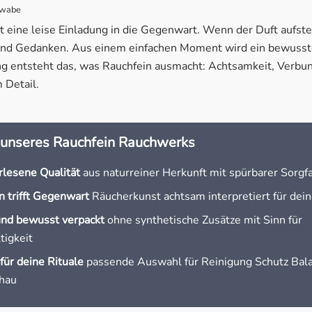
hwabe
Sprache des Rauchs verstehen
t eine leise Einladung in die Gegenwart. Wenn der Duft aufstei
s Rauchwerk findest du bei Rauchfein
nd Gedanken. Aus einem einfachen Moment wird ein bewusstes
ng entsteht das, was Rauchfein ausmacht: Achtsamkeit, Verbu
le bewusst gestalten
 Detail.
 unseres Rauchfein Rauchwerks
lesene Qualität
aus naturreiner Herkunft mit spürbarer Sorgfa
n trifft Gegenwart
Räucherkunst achtsam interpretiert für dein
nd bewusst verpackt
ohne synthetische Zusätze mit Sinn für
tigkeit
 für deine Rituale
passende Auswahl für Reinigung Schutz Bal
hau