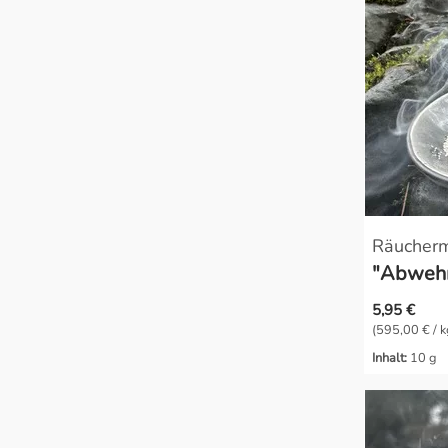
Räucher
"Abwehr
5,95 €
(595,00 € / k
Inhalt:
10 g