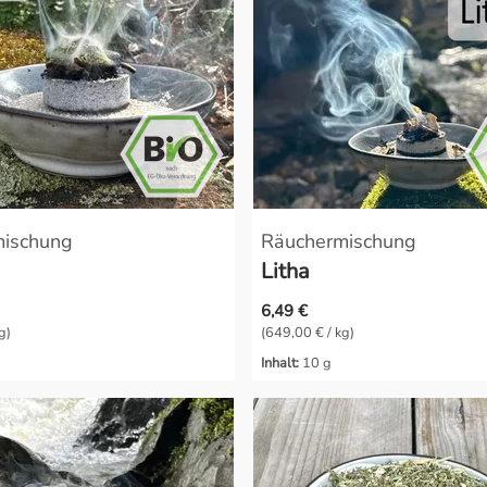
mischung
Räuchermischung
Litha
6,49 €
g)
(649,00 € / kg)
Inhalt:
10 g