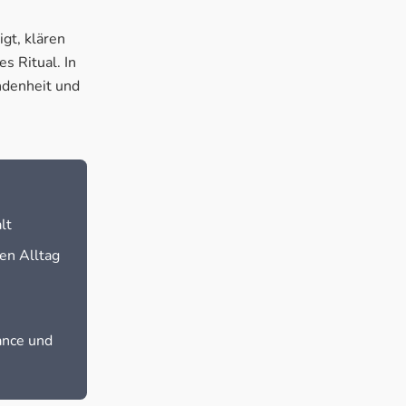
gt, klären
 Ritual. In
ndenheit und
lt
en Alltag
ance und