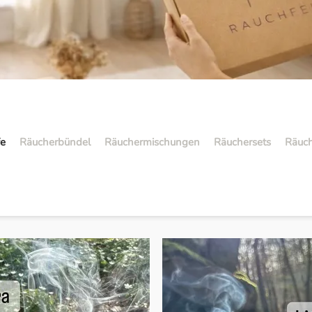
fe
Räucherbündel
Räuchermischungen
Räuchersets
Räuch