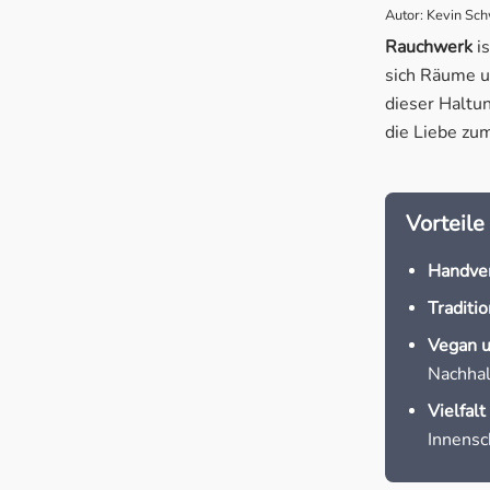
Autor: Kevin Sc
1.
Die 
Rauchwerk
is
2.
Diese
sich Räume u
dieser Haltu
3.
Ritua
die Liebe zum
Vorteile
Handver
Traditio
Vegan u
Nachhal
Vielfalt
Innensc