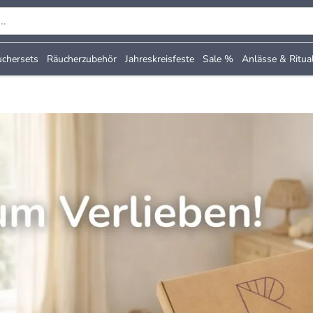
chersets
Räucherzubehör
Jahreskreisfeste
Sale %
Anlässe & Ritua