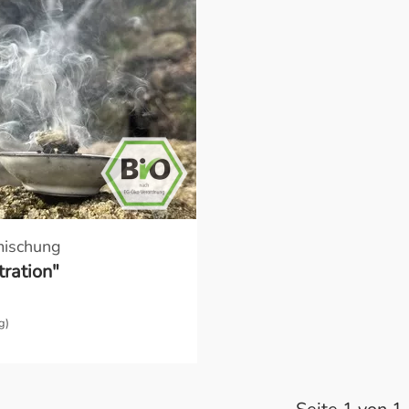
mischung
ration"
g)