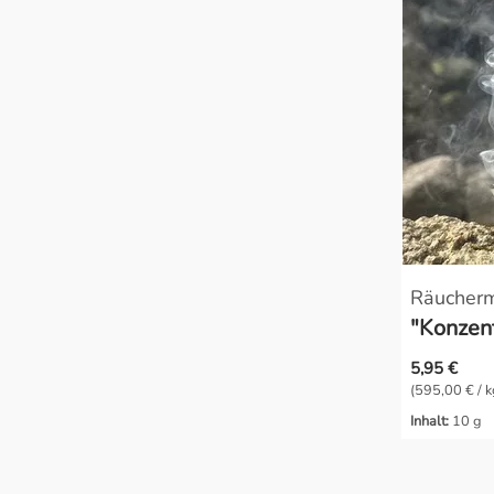
Räucher
"Konzent
5,95 €
(595,00 € / k
Inhalt:
10 g