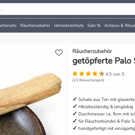
 durchsuchen
chersets
Räucherzubehör
Jahreskreisfeste
Sale %
Anlässe & Ritua
Räucherzubehör
getöpferte Palo
4.5 von 5
(23 Bewertungen)
Schale aus Ton mit glasierte
Hitzebeständig & langlebig
Durchmesser ca. 9cm mit s
für Räucherbündel & Palo S
handgefertigt mit einzigart