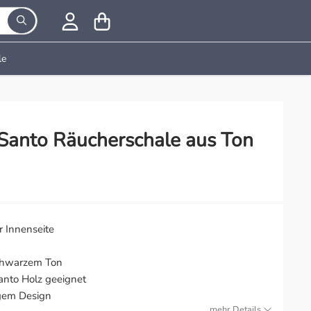
Suchbegriff eingeben, Vorschläge erscheinen während der
le
 Santo Räucherschale aus Ton
r Innenseite
chwarzem Ton
anto Holz geeignet
igem Design
mehr Details