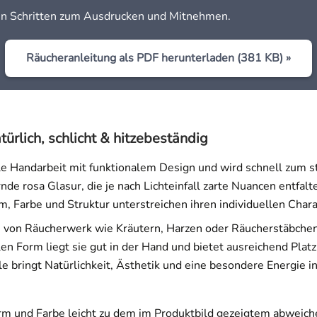
en Schritten zum Ausdrucken und Mitnehmen.
öffne
Räucheranleitung als PDF herunterladen (381 KB) »
ürlich, schlicht & hitzebeständig
e Handarbeit mit funktionalem Design und wird schnell zum sti
ernde rosa Glasur, die je nach Lichteinfall zarte Nuancen entf
orm, Farbe und Struktur unterstreichen ihren individuellen Ch
en von Räucherwerk wie Kräutern, Harzen oder Räucherstäbche
n Form liegt sie gut in der Hand und bietet ausreichend Plat
e bringt Natürlichkeit, Ästhetik und eine besondere Energie in
 Form und Farbe leicht zu dem im Produktbild gezeigtem abweic