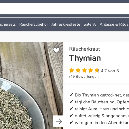
chersets
Räucherzubehör
Jahreskreisfeste
Sale %
Anlässe & Ritua
Räucherkraut
Thymian
4.7 von 5
(49 Bewertungen)
Bio Thymian getrocknet, ge
tägliche Räucherung, Opfe
reinigt Aura, Haus und schl
duftet würzig & angenehm 
wird gern in den Abendstun