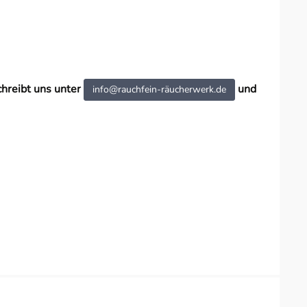
chreibt uns unter
und
info@rauchfein-räucherwerk.de