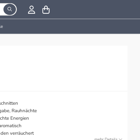
le
schnitten
rgabe, Rauhnächte
echte Energien
aromatisch
den verräuchert
mehr Details