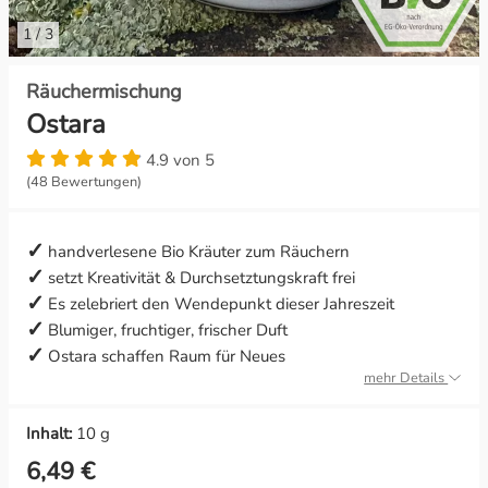
1
/
3
Konzentration & Erfolg
Litha
Räuchermischung
Lebenskraft & Lebensfreude
Lughnasadh
Ostara
Leichtigkeit & Ausgeglichenheit
Mabon
4.9 von 5
(48 Bewertungen)
Lichtkraft & Geisterabwehr
Ostara
handverlesene Bio Kräuter zum Räuchern
Liebe & Leidenschaft
setzt Kreativität & Durchsetztungskraft frei
Es zelebriert den Wendepunkt dieser Jahreszeit
Meditation & Weissagung
Blumiger, fruchtiger, frischer Duft
Ostara schaffen Raum für Neues
Mut & Zuversicht
mehr Details
Ruhe & Frieden
Inhalt:
10 g
6,49 €
Schutz & Geborgenheit