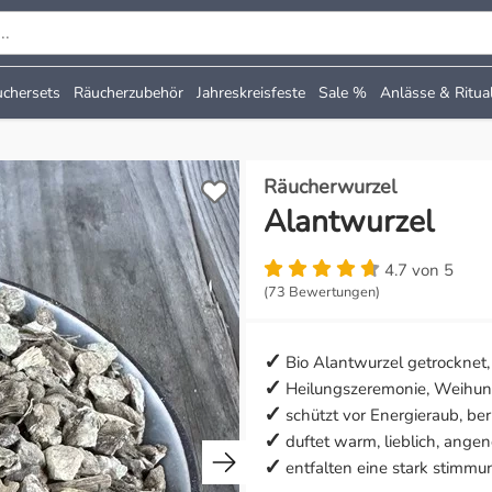
chersets
Räucherzubehör
Jahreskreisfeste
Sale %
Anlässe & Ritua
Räucherwurzel
Alantwurzel
4.7 von 5
(73 Bewertungen)
Bio Alantwurzel getrocknet,
Heilungszeremonie, Weihun
schützt vor Energieraub, b
duftet warm, lieblich, angen
entfalten eine stark stimm