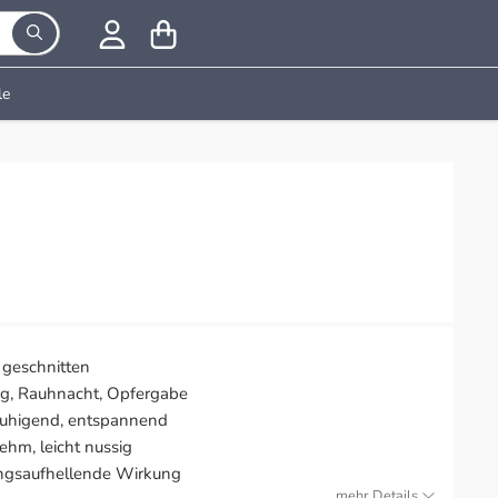
le
 geschnitten
g, Rauhnacht, Opfergabe
eruhigend, entspannend
ehm, leicht nussig
ungsaufhellende Wirkung
mehr Details